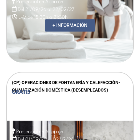
Presencial en Alcorcón
Del 21/09/26 al 22/02/27
L-V de 15:30h a 21:30h
+ INFORMACIÓN
(CP) OPERACIONES DE FONTANERÍA Y CALEFACCIÓN-
CLIMATIZACIÓN DOMÉSTICA (DESEMPLEADOS)
GRATIS
Presencial en Alcorcón
Del 01/09/26 al 02/12/26