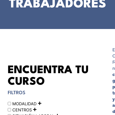
TRABAJADORES
E
F
ENCUENTRA TU
n
c
CURSO
g
p
FILTROS
t
y
MODALIDAD
a
CENTROS