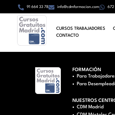
91 664 33 78
info@cdmformacion.com
672
CURSOS TRABAJADORES
CONTACTO
FORMACIÓN
Para Trabajadore
Para Desemplead
NUESTROS CENTR
CDM Madrid
CDM Móstoles Ce