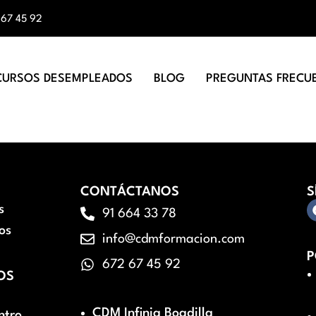
 67 45 92
CURSOS DESEMPLEADOS
BLOG
PREGUNTAS FRECU
CONTÁCTANOS
S
s
91 664 33 78
os
info@cdmformacion.com
P
672 67 45 92
OS
CDM Infinia Boadilla
ntro