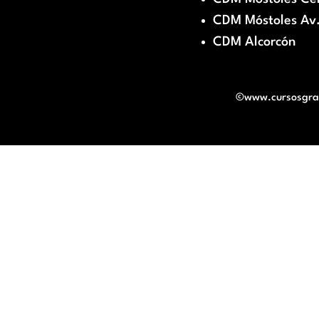
CDM Móstoles Av.
CDM Alcorcón
©www.cursosgratu