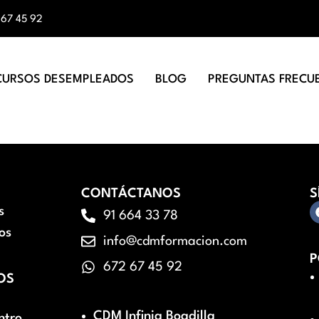
 67 45 92
CURSOS DESEMPLEADOS
BLOG
PREGUNTAS FRECU
CONTÁCTANOS
S
s
91 664 33 78
os
info@cdmformacion.com
P
672 67 45 92
OS
CDM Infinia Boadilla
ntro