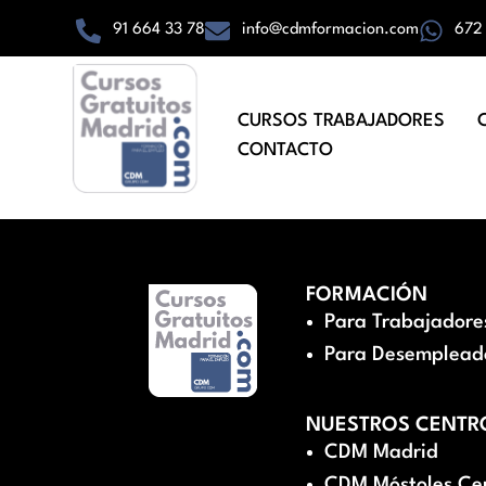
91 664 33 78
info@cdmformacion.com
672
CURSOS TRABAJADORES
CONTACTO
FORMACIÓN
Para Trabajadore
Para Desemplead
NUESTROS CENTR
CDM Madrid
CDM Móstoles Ce