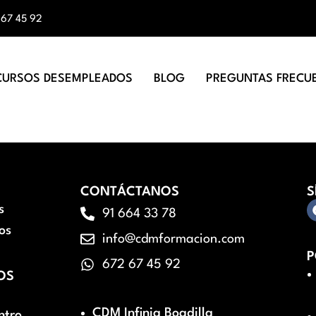
 67 45 92
CURSOS DESEMPLEADOS
BLOG
PREGUNTAS FRECU
CONTÁCTANOS
S
s
91 664 33 78
os
info@cdmformacion.com
P
672 67 45 92
OS
CDM Infinia Boadilla
ntro