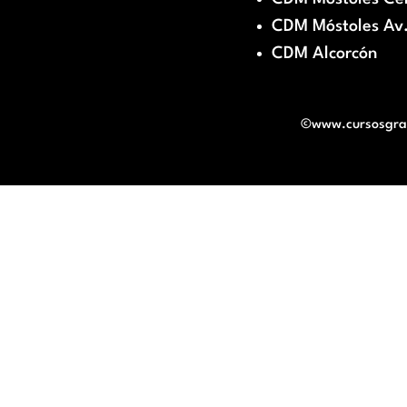
CDM Móstoles Av.
CDM Alcorcón
©www.cursosgratu