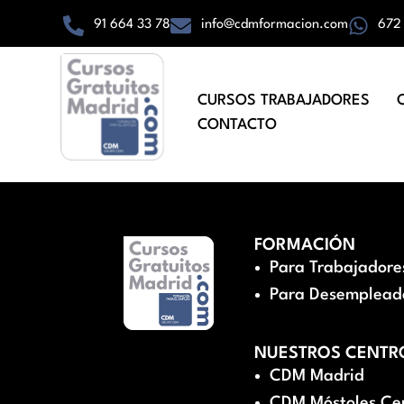
91 664 33 78
info@cdmformacion.com
672
CURSOS TRABAJADORES
CONTACTO
FORMACIÓN
Para Trabajadore
Para Desemplead
NUESTROS CENTR
CDM Madrid
CDM Móstoles Ce