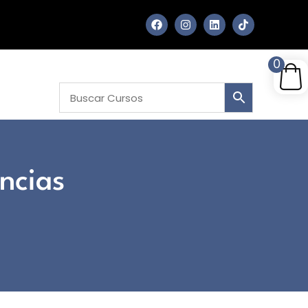
0
ncias