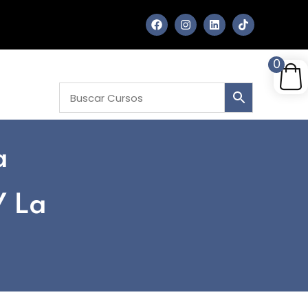
0
a
Y La