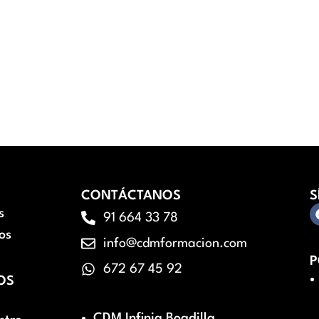
CONTÁCTANOS
S
s
91 664 33 78
os
info@cdmformacion.com
P
672 67 45 92
OS
CDM Infinia Boadilla