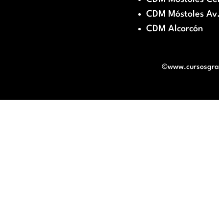
CDM Móstoles Av.
CDM Alcorcón
©www.cursosgratu