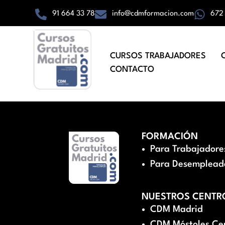
91 664 33 78
info@cdmformacion.com
672
CURSOS TRABAJADORES
CONTACTO
FORMACIÓN
Para Trabajadore
Para Desemplead
NUESTROS CENTR
CDM Madrid
CDM Móstoles Ce