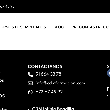
 67 45 92
CURSOS DESEMPLEADOS
BLOG
PREGUNTAS FRECU
CONTÁCTANOS
S
s
91 664 33 78
os
info@cdmformacion.com
P
672 67 45 92
OS
CDM Infinia Boadilla
ntro