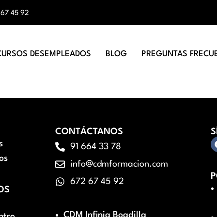
 67 45 92
CURSOS DESEMPLEADOS
BLOG
PREGUNTAS FRECU
CONTÁCTANOS
S
s
91 664 33 78
os
info@cdmformacion.com
P
672 67 45 92
OS
CDM Infinia Boadilla
ntro