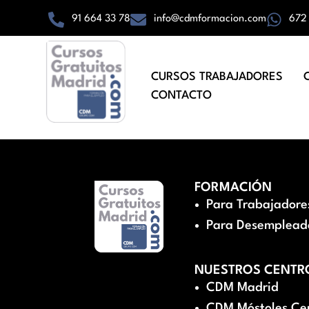
91 664 33 78
info@cdmformacion.com
672
CURSOS TRABAJADORES
CONTACTO
FORMACIÓN
Para Trabajadore
Para Desemplead
NUESTROS CENTR
CDM Madrid
CDM Móstoles Ce