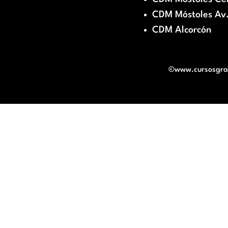
CDM Móstoles Av.
CDM Alcorcón
©www.cursosgratu