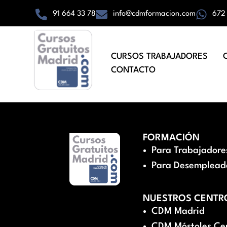
91 664 33 78
info@cdmformacion.com
672
CURSOS TRABAJADORES
CONTACTO
FORMACIÓN
Para Trabajadore
Para Desemplead
NUESTROS CENTR
CDM Madrid
CDM Móstoles Ce