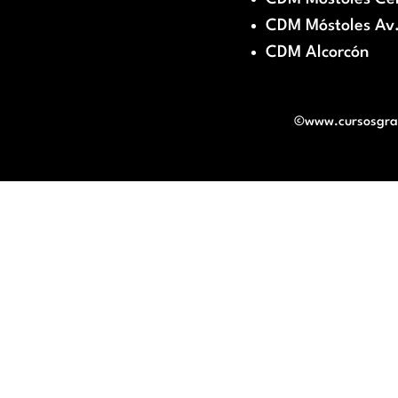
CDM Móstoles Av.
CDM Alcorcón
©www.cursosgratu