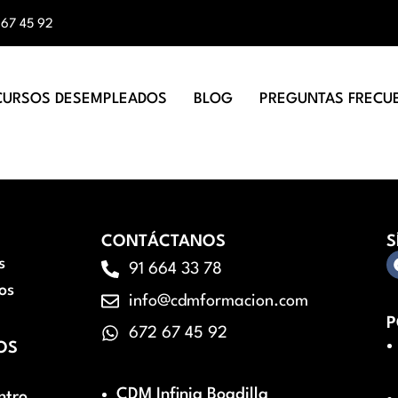
 67 45 92
CURSOS DESEMPLEADOS
BLOG
PREGUNTAS FRECU
CONTÁCTANOS
S
s
91 664 33 78
os
info@cdmformacion.com
P
672 67 45 92
OS
CDM Infinia Boadilla
ntro