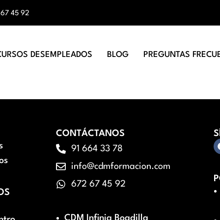
 67 45 92
CURSOS DESEMPLEADOS
BLOG
PREGUNTAS FRECU
CONTÁCTANOS
S
s
91 664 33 78
os
info@cdmformacion.com
P
672 67 45 92
OS
CDM Infinia Boadilla
ntro