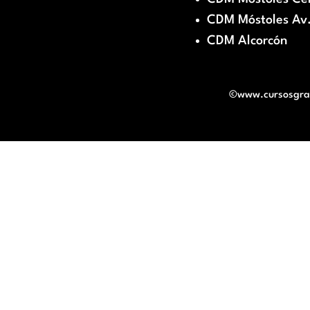
CDM Móstoles Av.
CDM Alcorcón
©www.cursosgratu