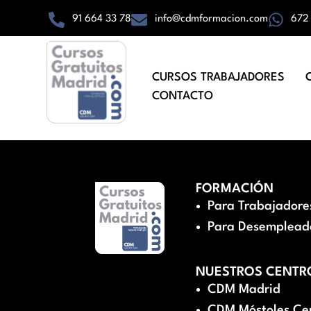
91 664 33 78
info@cdmformacion.com
672
CURSOS TRABAJADORES
CONTACTO
FORMACIÓN
Para Trabajadore
Para Desemplead
NUESTROS CENTR
CDM Madrid
CDM Móstoles Ce