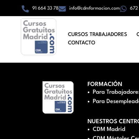
91 664 33 78
info@cdmformacion.com
672
CURSOS TRABAJADORES
CONTACTO
FORMACIÓN
Para Trabajadore
Para Desemplead
NUESTROS CENTR
CDM Madrid
CDM Móstoles Ce