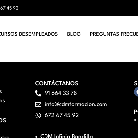
 67 45 92
CURSOS DESEMPLEADOS
BLOG
PREGUNTAS FRECU
CONTÁCTANOS
S
s
91 664 33 78
os
info@cdmformacion.com
P
672 67 45 92
OS
CDM Infinia Boadilla
ntro