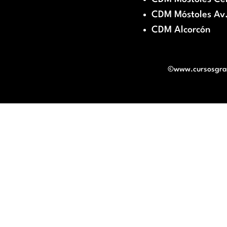
CDM Móstoles Av.
CDM Alcorcón
©www.cursosgratu