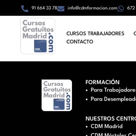
91 664 33 78
info@cdmformacion.com
672
CURSOS TRABAJADORES
CONTACTO
FORMACIÓN
Para Trabajadore
Para Desemplead
NUESTROS CENTR
CDM Madrid
CDM Móstoles Ce