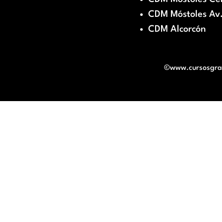
CDM Móstoles Av.
CDM Alcorcón
©www.cursosgratu