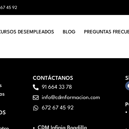
 67 45 92
CURSOS DESEMPLEADOS
BLOG
PREGUNTAS FRECU
CONTÁCTANOS
S
s
91 664 33 78
os
info@cdmformacion.com
P
672 67 45 92
OS
CDM Infinia Boadilla
ntro