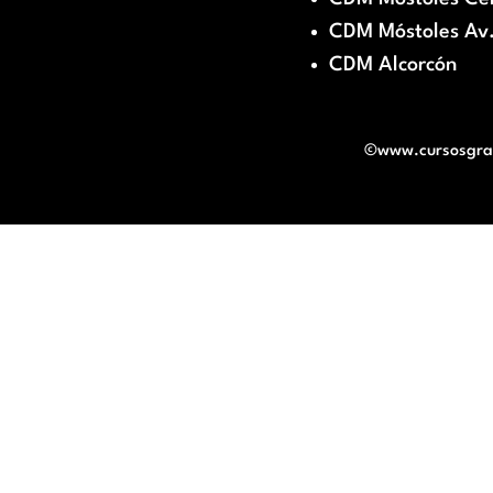
CDM Móstoles Av.
CDM Alcorcón
©www.cursosgratu