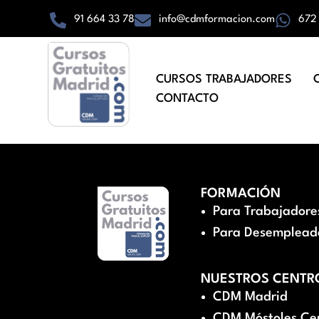
91 664 33 78
info@cdmformacion.com
672
CURSOS TRABAJADORES
CONTACTO
FORMACIÓN
Para Trabajadore
Para Desemplead
NUESTROS CENTR
CDM Madrid
CDM Móstoles Ce