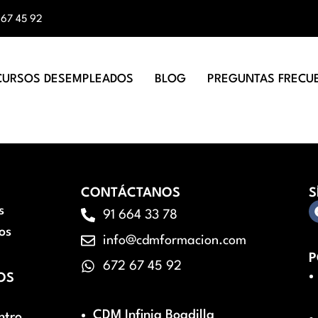
 67 45 92
CURSOS DESEMPLEADOS
BLOG
PREGUNTAS FRECU
CONTÁCTANOS
S
s
91 664 33 78
os
info@cdmformacion.com
P
672 67 45 92
OS
CDM Infinia Boadilla
ntro