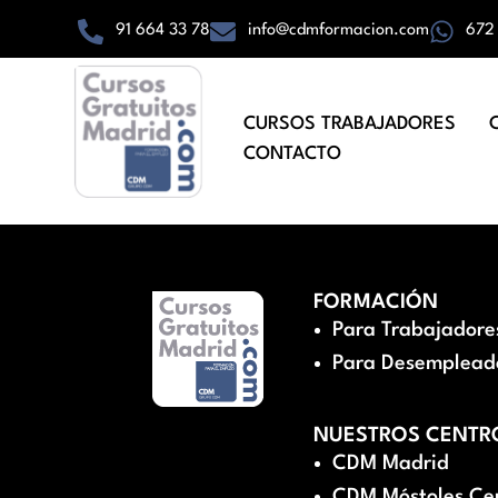
91 664 33 78
info@cdmformacion.com
672
CURSOS TRABAJADORES
CONTACTO
FORMACIÓN
Para Trabajadore
Para Desemplead
NUESTROS CENTR
CDM Madrid
CDM Móstoles Ce