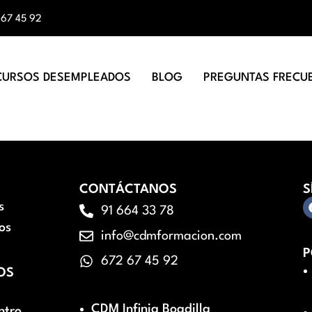
 67 45 92
CURSOS DESEMPLEADOS
BLOG
PREGUNTAS FRECU
CONTÁCTANOS
S
s
91 664 33 78
os
info@cdmformacion.com
P
672 67 45 92
OS
CDM Infinia Boadilla
ntro