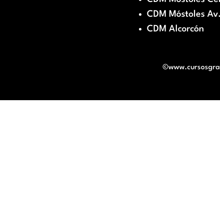
CDM Móstoles Av.
CDM Alcorcón
©www.cursosgratu