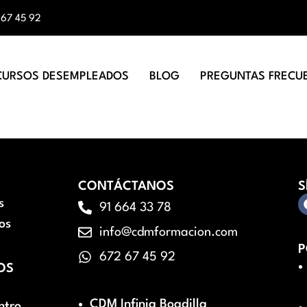
 67 45 92
CURSOS DESEMPLEADOS
BLOG
PREGUNTAS FRECU
CONTÁCTANOS
S
s
91 664 33 78
os
info@cdmformacion.com
P
672 67 45 92
OS
CDM Infinia Boadilla
ntro