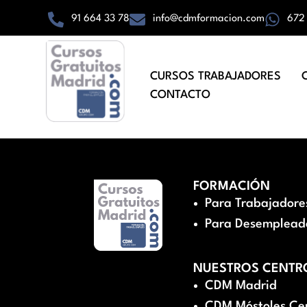
91 664 33 78
info@cdmformacion.com
672
CURSOS TRABAJADORES
CONTACTO
FORMACIÓN
Para Trabajadore
Para Desemplead
NUESTROS CENTR
CDM Madrid
CDM Móstoles Ce