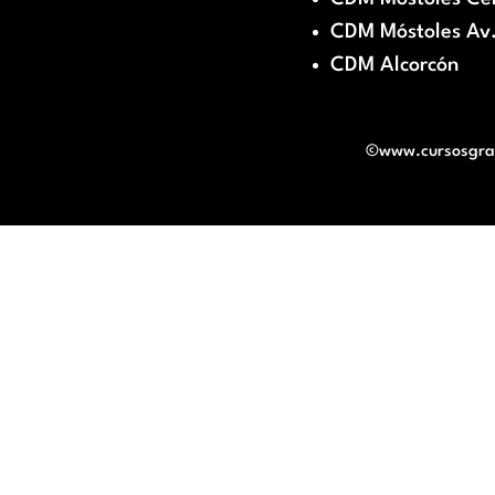
CDM Móstoles Av.
CDM Alcorcón
©www.cursosgratu