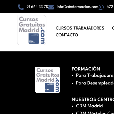
91 664 33 78
info@cdmformacion.com
672
CURSOS TRABAJADORES
CONTACTO
FORMACIÓN
Para Trabajadore
Para Desemplead
NUESTROS CENTR
CDM Madrid
CDM Móstoles Ce