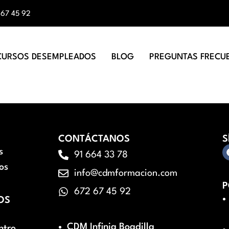
 67 45 92
CURSOS DESEMPLEADOS
BLOG
PREGUNTAS FRECU
CONTÁCTANOS
S
s
91 664 33 78
os
info@cdmformacion.com
P
672 67 45 92
OS
CDM Infinia Boadilla
ntro