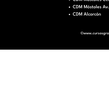
CDM Móstoles Av.
CDM Alcorcón
©www.cursosgratu