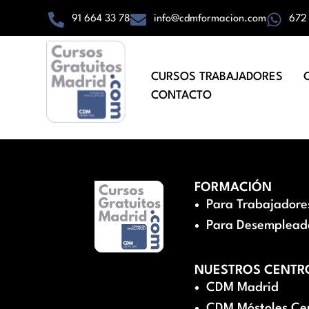
91 664 33 78
info@cdmformacion.com
672
CURSOS TRABAJADORES
CONTACTO
FORMACIÓN
Para Trabajadore
Para Desemplead
NUESTROS CENTR
CDM Madrid
CDM Móstoles Ce