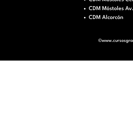
CDM Móstoles Av.
CDM Alcorcón
©www.cursosgratu