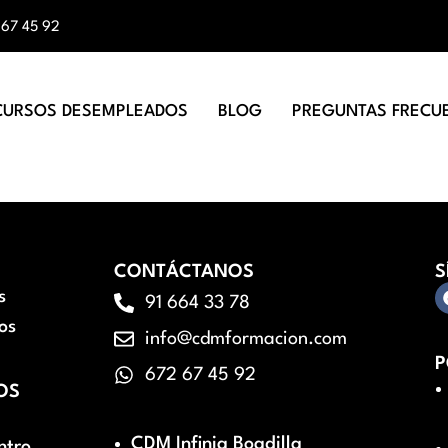
 67 45 92
CURSOS DESEMPLEADOS
BLOG
PREGUNTAS FRECU
CONTÁCTANOS
S
s
91 664 33 78
os
info@cdmformacion.com
P
672 67 45 92
OS
CDM Infinia Boadilla
ntro