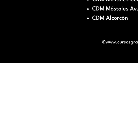
CDM Móstoles Av.
CDM Alcorcón
©www.cursosgratu