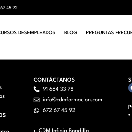
 67 45 92
CURSOS DESEMPLEADOS
BLOG
PREGUNTAS FRECU
CONTÁCTANOS
S
s
91 664 33 78
os
info@cdmformacion.com
P
672 67 45 92
OS
CDM Infinia Boadilla
ntro