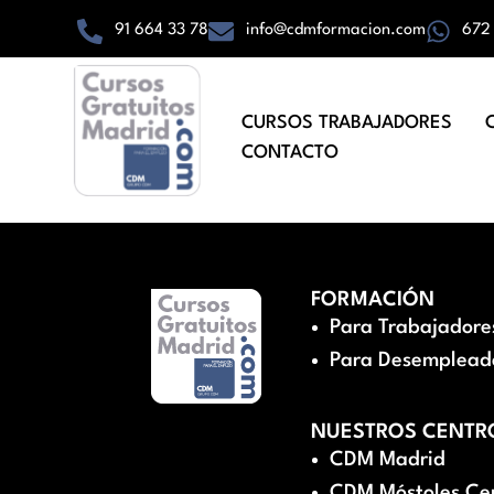
91 664 33 78
info@cdmformacion.com
672
CURSOS TRABAJADORES
CONTACTO
FORMACIÓN
Para Trabajadore
Para Desemplead
NUESTROS CENTR
CDM Madrid
CDM Móstoles Ce