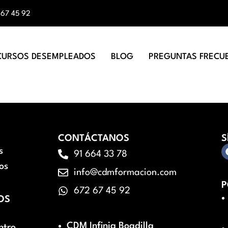
 67 45 92
CURSOS DESEMPLEADOS
BLOG
PREGUNTAS FRECU
CONTÁCTANOS
S
s
91 664 33 78
os
info@cdmformacion.com
P
672 67 45 92
OS
CDM Infinia Boadilla
ntro