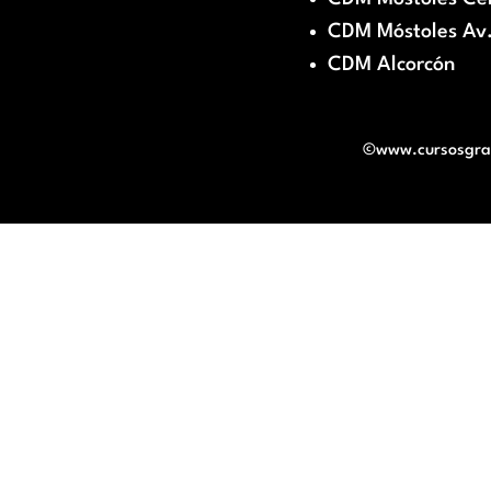
CDM Móstoles Av.
CDM Alcorcón
©www.cursosgratu