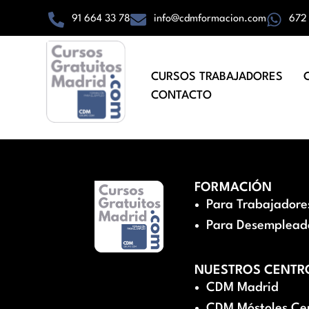
91 664 33 78
info@cdmformacion.com
672
CURSOS TRABAJADORES
CONTACTO
FORMACIÓN
Para Trabajadore
Para Desemplead
NUESTROS CENTR
CDM Madrid
CDM Móstoles Ce