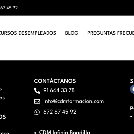
 67 45 92
CURSOS DESEMPLEADOS
BLOG
PREGUNTAS FRECU
CONTÁCTANOS
S
s
91 664 33 78
os
info@cdmformacion.com
P
672 67 45 92
OS
CDM Infinia Boadilla
ntro