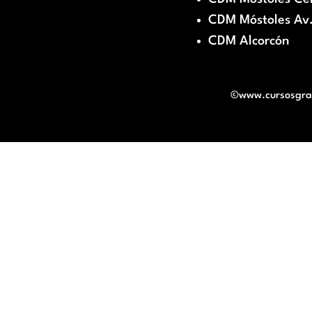
CDM Móstoles Av.
CDM Alcorcón
©www.cursosgratu