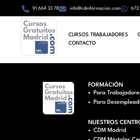
91 664 33 78
info@cdmformacion.com
672
CURSOS TRABAJADORES
CONTACTO
FORMACIÓN
Para Trabajadore
Para Desemplead
NUESTROS CENTR
CDM Madrid
CDM Móstoles Ce