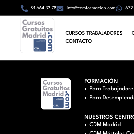
91 664 33 78
info@cdmformacion.com
672
CURSOS TRABAJADORES
CONTACTO
FORMACIÓN
Para Trabajadore
Para Desemplead
NUESTROS CENTR
CDM Madrid
CDM Móstoles Ce