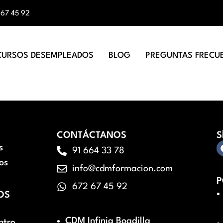
 67 45 92
CURSOS DESEMPLEADOS
BLOG
PREGUNTAS FRECU
CONTÁCTANOS
S
s
91 664 33 78
os
info@cdmformacion.com
P
672 67 45 92
OS
CDM Infinia Boadilla
ntro