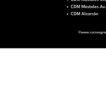
CDM Móstoles Av.
CDM Alcorcón
©www.cursosgratu