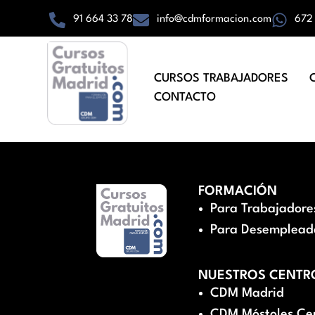
91 664 33 78
info@cdmformacion.com
672
CURSOS TRABAJADORES
CONTACTO
FORMACIÓN
Para Trabajadore
Para Desemplead
NUESTROS CENTR
CDM Madrid
CDM Móstoles Ce