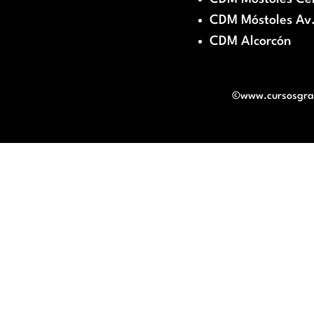
CDM Móstoles Av.
CDM Alcorcón
©www.cursosgratu