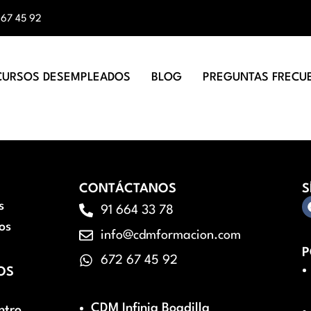
 67 45 92
CURSOS DESEMPLEADOS
BLOG
PREGUNTAS FRECU
CONTÁCTANOS
S
s
91 664 33 78
os
info@cdmformacion.com
P
672 67 45 92
OS
CDM Infinia Boadilla
ntro