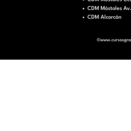
CDM Móstoles Av.
CDM Alcorcón
©www.cursosgratu