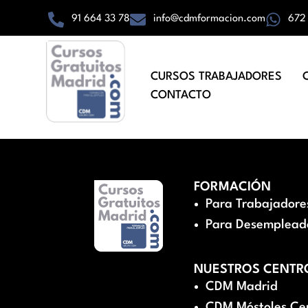
91 664 33 78
info@cdmformacion.com
672
CURSOS TRABAJADORES
CONTACTO
FORMACIÓN
Para Trabajadore
Para Desemplead
NUESTROS CENTR
CDM Madrid
CDM Móstoles Ce