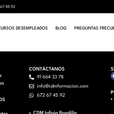
 67 45 92
CURSOS DESEMPLEADOS
BLOG
PREGUNTAS FRECU
CONTÁCTANOS
S
s
91 664 33 78
os
info@cdmformacion.com
P
672 67 45 92
OS
CDM Infinia Boadilla
ntro