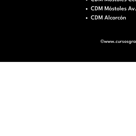
CDM Móstoles Av.
CDM Alcorcón
©www.cursosgratu