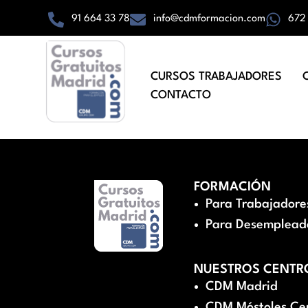
91 664 33 78
info@cdmformacion.com
672
CURSOS TRABAJADORES
CONTACTO
FORMACIÓN
Para Trabajadore
Para Desemplead
NUESTROS CENTR
CDM Madrid
CDM Móstoles Ce