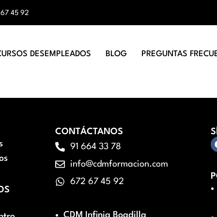
 67 45 92
CURSOS DESEMPLEADOS
BLOG
PREGUNTAS FRECU
CONTÁCTANOS
S
s
91 664 33 78
os
info@cdmformacion.com
P
672 67 45 92
OS
CDM Infinia Boadilla
ntro