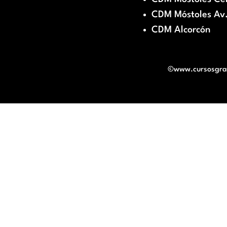
CDM Móstoles Av.
CDM Alcorcón
©www.cursosgratu