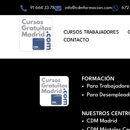
91 664 33 78
info@cdmformacion.com
672
CURSOS TRABAJADORES
CONTACTO
FORMACIÓN
Para Trabajadore
Para Desemplead
NUESTROS CENTR
CDM Madrid
CDM Móstoles Ce