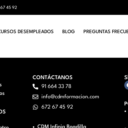
 67 45 92
CURSOS DESEMPLEADOS
BLOG
PREGUNTAS FRECU
CONTÁCTANOS
S
s
91 664 33 78
os
info@cdmformacion.com
P
672 67 45 92
OS
CDM Infinia Boadilla
ntro