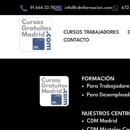
91 664 33 78
info@cdmformacion.com
672
CURSOS TRABAJADORES
CONTACTO
FORMACIÓN
Para Trabajadore
Para Desemplead
NUESTROS CENTR
CDM Madrid
CDM Móstoles Ce