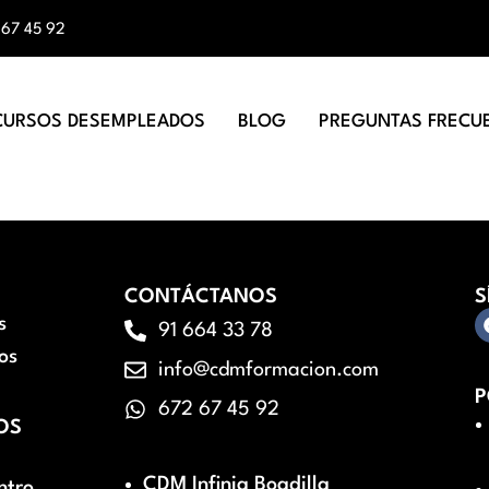
 67 45 92
CURSOS DESEMPLEADOS
BLOG
PREGUNTAS FRECU
CONTÁCTANOS
S
s
91 664 33 78
os
info@cdmformacion.com
P
672 67 45 92
OS
CDM Infinia Boadilla
ntro