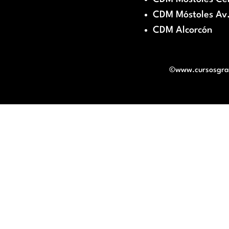
CDM Móstoles Av.
CDM Alcorcón
©www.cursosgratu