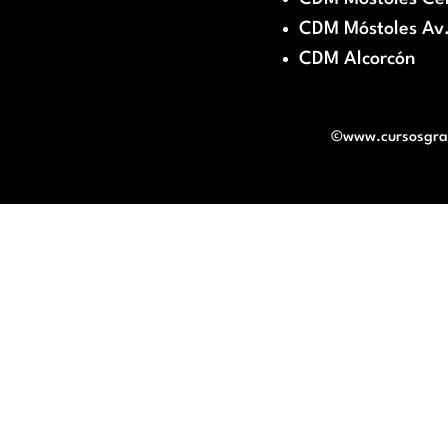
CDM Móstoles Av.
CDM Alcorcón
©www.cursosgratu