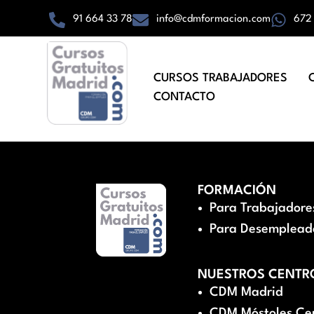
91 664 33 78
info@cdmformacion.com
672
CURSOS TRABAJADORES
CONTACTO
FORMACIÓN
Para Trabajadore
Para Desemplead
NUESTROS CENTR
CDM Madrid
CDM Móstoles Ce