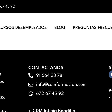
 67 45 92
CURSOS DESEMPLEADOS
BLOG
PREGUNTAS FRECU
CONTÁCTANOS
S
s
91 664 33 78
os
info@cdmformacion.com
P
672 67 45 92
OS
CDM Infinia Boadilla
ntro