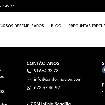
 67 45 92
CURSOS DESEMPLEADOS
BLOG
PREGUNTAS FRECU
CONTÁCTANOS
S
s
91 664 33 78
os
info@cdmformacion.com
P
672 67 45 92
OS
CDM Infinia Boadilla
ntro