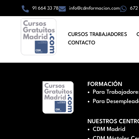
91 664 33 78
info@cdmformacion.com
672
CURSOS TRABAJADORES
CONTACTO
FORMACIÓN
Para Trabajadore
Para Desemplead
NUESTROS CENTR
CDM Madrid
CDM Móstoles Ce