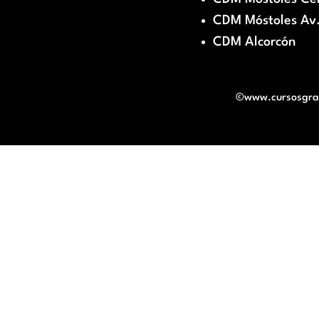
CDM Móstoles Av.
CDM Alcorcón
©www.cursosgratu