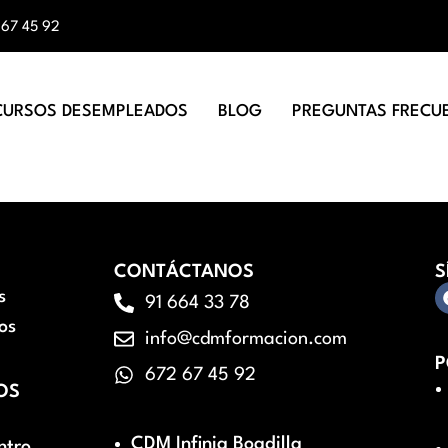
 67 45 92
CURSOS DESEMPLEADOS
BLOG
PREGUNTAS FRECU
CONTÁCTANOS
S
s
91 664 33 78
os
info@cdmformacion.com
P
672 67 45 92
OS
CDM Infinia Boadilla
ntro