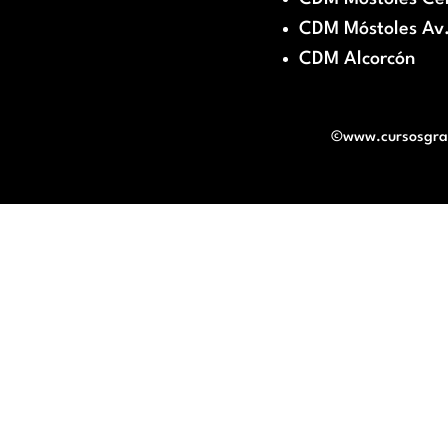
CDM Móstoles Av.
CDM Alcorcón
©www.cursosgratu