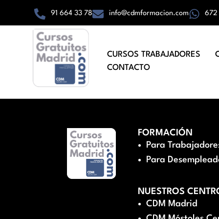
91 664 33 78
info@cdmformacion.com
672
CURSOS TRABAJADORES
CONTACTO
FORMACIÓN
Para Trabajadore
Para Desemplead
NUESTROS CENTR
CDM Madrid
CDM Móstoles Ce