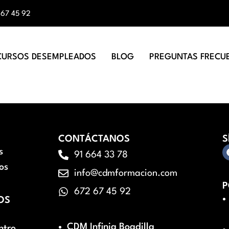
 67 45 92
CURSOS DESEMPLEADOS
BLOG
PREGUNTAS FRECU
CONTÁCTANOS
S
s
91 664 33 78
os
info@cdmformacion.com
P
672 67 45 92
OS
CDM Infinia Boadilla
ntro