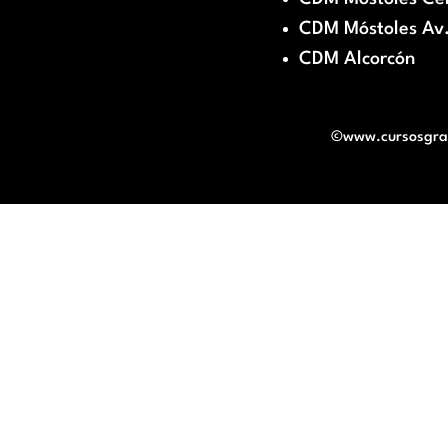
CDM Móstoles Av.
CDM Alcorcón
©www.cursosgratu