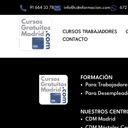
91 664 33 78
info@cdmformacion.com
672
CURSOS TRABAJADORES
CONTACTO
FORMACIÓN
Para Trabajadore
Para Desemplead
NUESTROS CENTR
CDM Madrid
CDM Móstoles Ce