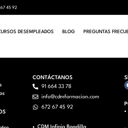
 67 45 92
CURSOS DESEMPLEADOS
BLOG
PREGUNTAS FRECU
CONTÁCTANOS
S
s
91 664 33 78
os
info@cdmformacion.com
P
672 67 45 92
OS
CDM Infinia Boadilla
ntro