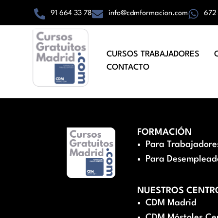
91 664 33 78
info@cdmformacion.com
672
CURSOS TRABAJADORES
CONTACTO
FORMACIÓN
Para Trabajadore
Para Desemplead
NUESTROS CENTR
CDM Madrid
CDM Móstoles Ce