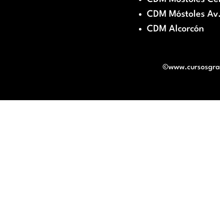
CDM Móstoles Av.
CDM Alcorcón
©www.cursosgratu