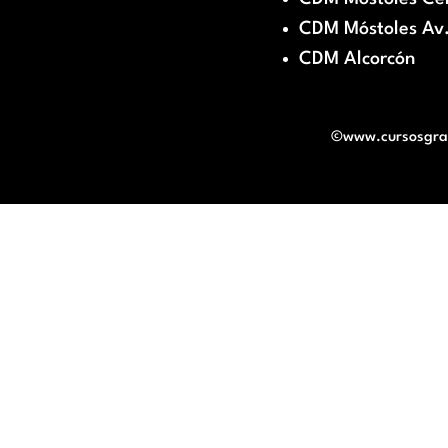
CDM Móstoles Av.
CDM Alcorcón
©www.cursosgratu