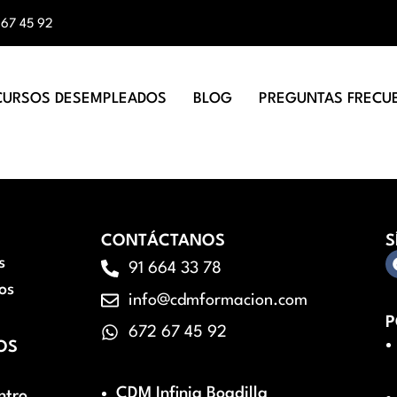
 67 45 92
CURSOS DESEMPLEADOS
BLOG
PREGUNTAS FRECU
CONTÁCTANOS
S
s
91 664 33 78
os
info@cdmformacion.com
P
672 67 45 92
OS
CDM Infinia Boadilla
ntro