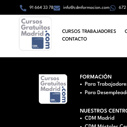
91 664 33 78
info@cdmformacion.com
672
CURSOS TRABAJADORES
CONTACTO
FORMACIÓN
Para Trabajadore
Para Desemplead
NUESTROS CENTR
CDM Madrid
CDM Móstoles Ce