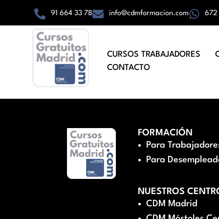
91 664 33 78
info@cdmformacion.com
672
CURSOS TRABAJADORES
CONTACTO
FORMACIÓN
Para Trabajadore
Para Desemplead
NUESTROS CENTR
CDM Madrid
CDM Móstoles Ce