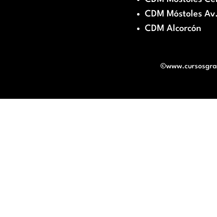
CDM Móstoles Av.
CDM Alcorcón
©www.cursosgratu