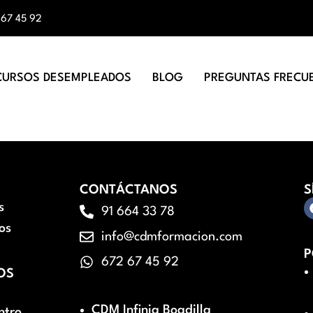
 67 45 92
CURSOS DESEMPLEADOS
BLOG
PREGUNTAS FRECU
CONTÁCTANOS
S
s
91 664 33 78
os
info@cdmformacion.com
P
672 67 45 92
OS
CDM Infinia Boadilla
ntro