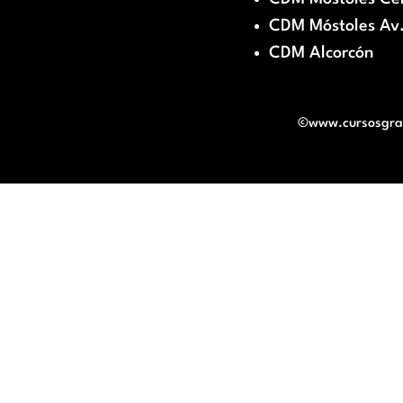
CDM Móstoles Av.
CDM Alcorcón
©www.cursosgratu