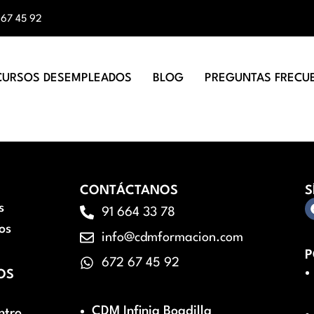
 67 45 92
CURSOS DESEMPLEADOS
BLOG
PREGUNTAS FRECU
CONTÁCTANOS
S
s
91 664 33 78
os
info@cdmformacion.com
P
672 67 45 92
OS
CDM Infinia Boadilla
ntro