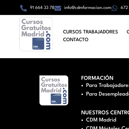
91 664 33 78
info@cdmformacion.com
672
CURSOS TRABAJADORES
CONTACTO
FORMACIÓN
Para Trabajadore
Para Desemplead
NUESTROS CENTR
CDM Madrid
CDM Móstoles Ce