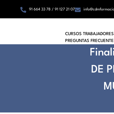
91 664 33 78 / 91 127 21 07
info@cdmformaci
CURSOS TRABAJADORES
PREGUNTAS FRECUENTE
Fina
DE 
M