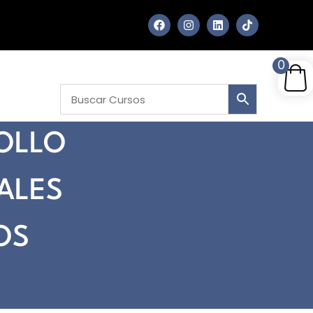
0
ROLLO
ALES
OS