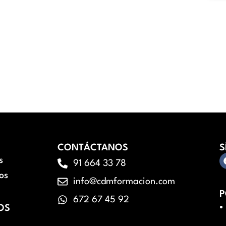
CONTÁCTANOS
S
s
91 664 33 78
os
info@cdmformacion.com
P
672 67 45 92
OS