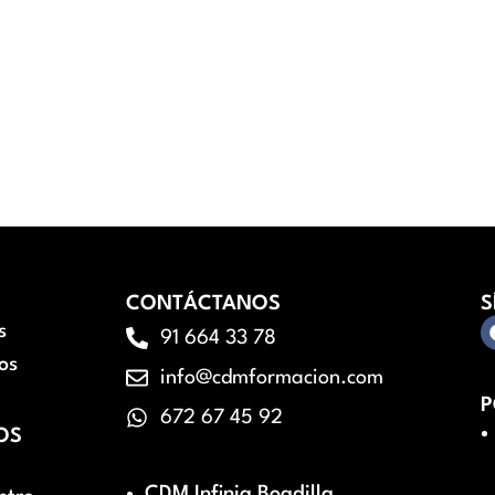
CONTÁCTANOS
S
s
91 664 33 78
os
info@cdmformacion.com
P
672 67 45 92
OS
CDM Infinia Boadilla