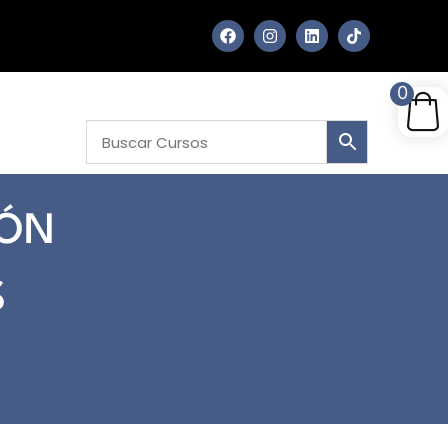
0
IÓN
S