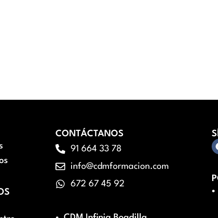
CONTÁCTANOS
S
s
91 664 33 78
os
info@cdmformacion.com
P
672 67 45 92
OS
CDM Infinia Boadilla