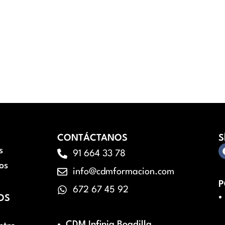
CONTÁCTANOS
S
s
91 664 33 78
os
info@cdmformacion.com
P
672 67 45 92
OS
CDM Infinia Boadilla