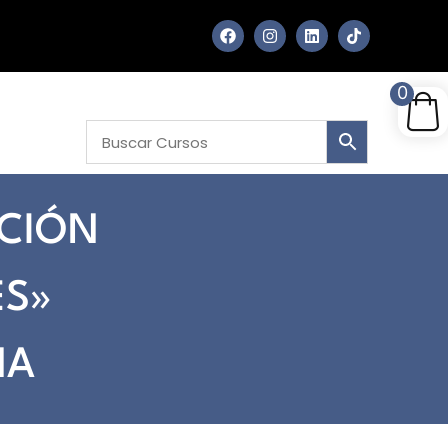
0
ACIÓN
ES»
MA