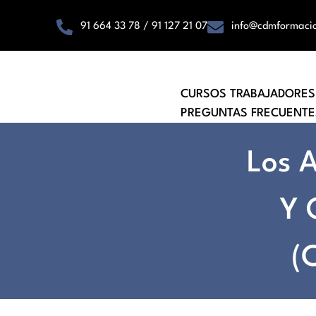
91 664 33 78 / 91 127 21 07
info@cdmformaci
CURSOS TRABAJADORES
PREGUNTAS FRECUENTE
Los 
Y 
(