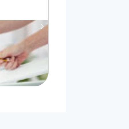
Presencial en Alcorcón
Del 07/10/26 al 10/11/26
L-V de 17:30h a 21:30h