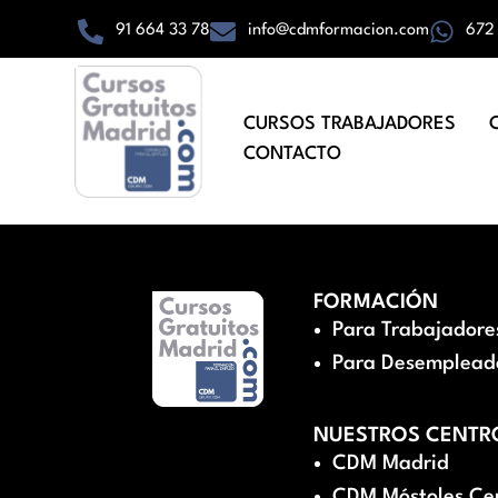
91 664 33 78
info@cdmformacion.com
672
CURSOS TRABAJADORES
CONTACTO
FORMACIÓN
Para Trabajadore
Para Desemplead
NUESTROS CENTR
CDM Madrid
CDM Móstoles Ce