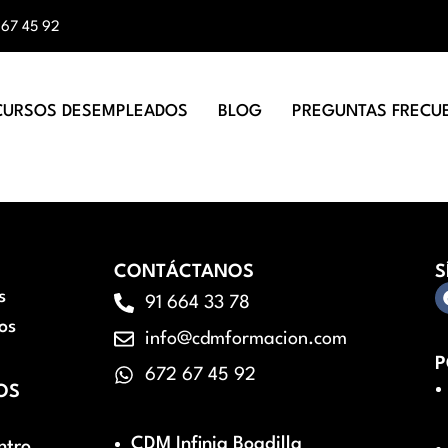
 67 45 92
CURSOS DESEMPLEADOS
BLOG
PREGUNTAS FRECU
CONTÁCTANOS
S
s
91 664 33 78
os
info@cdmformacion.com
P
672 67 45 92
OS
CDM Infinia Boadilla
ntro