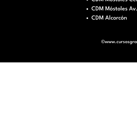
CDM Móstoles Av.
CDM Alcorcón
©www.cursosgratu