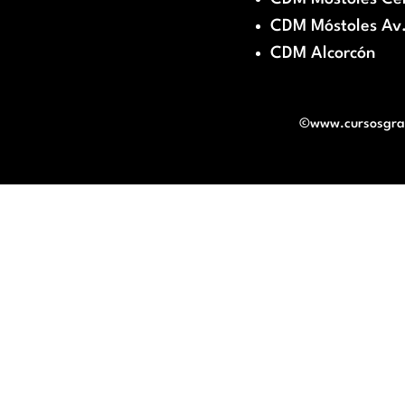
CDM Móstoles Av.
CDM Alcorcón
©www.cursosgratu