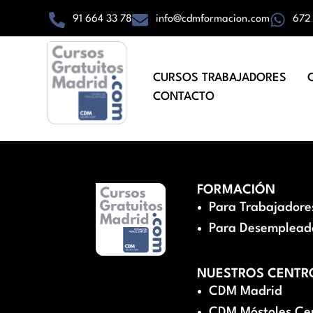
91 664 33 78
info@cdmformacion.com
672
CURSOS TRABAJADORES
CONTACTO
FORMACIÓN
Para Trabajadore
Para Desemplead
NUESTROS CENTR
CDM Madrid
CDM Móstoles Ce