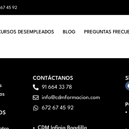
 67 45 92
CURSOS DESEMPLEADOS
BLOG
PREGUNTAS FRECU
CONTÁCTANOS
S
s
91 664 33 78
os
info@cdmformacion.com
P
672 67 45 92
OS
CDM Infinia Boadilla
ntro