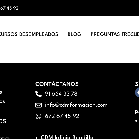
 67 45 92
CURSOS DESEMPLEADOS
BLOG
PREGUNTAS FRECU
CONTÁCTANOS
S
s
91 664 33 78
os
info@cdmformacion.com
P
672 67 45 92
OS
CDM Infinia Boadilla
ntro