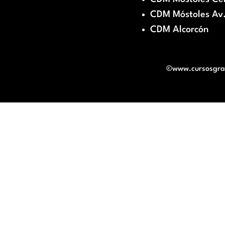
CDM Móstoles Av.
CDM Alcorcón
©www.cursosgratu