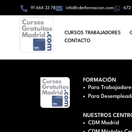
91 664 33 78
info@cdmformacion.com
672
CURSOS TRABAJADORES
CONTACTO
FORMACIÓN
Para Trabajadore
Para Desemplead
NUESTROS CENTR
CDM Madrid
CDM Móstoles Ce