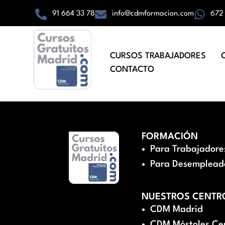
91 664 33 78
info@cdmformacion.com
672
CURSOS TRABAJADORES
CONTACTO
FORMACIÓN
Para Trabajadore
Para Desemplead
NUESTROS CENTR
CDM Madrid
CDM Móstoles Ce