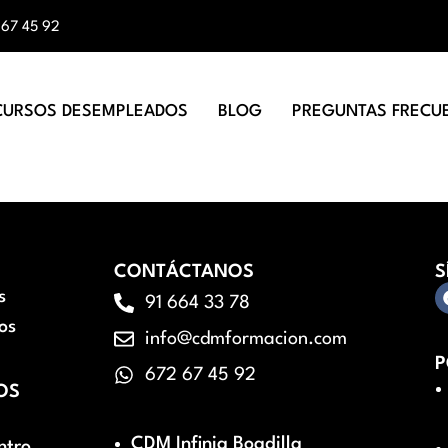
 67 45 92
CURSOS DESEMPLEADOS
BLOG
PREGUNTAS FRECU
CONTÁCTANOS
S
s
91 664 33 78
os
info@cdmformacion.com
P
672 67 45 92
OS
CDM Infinia Boadilla
ntro