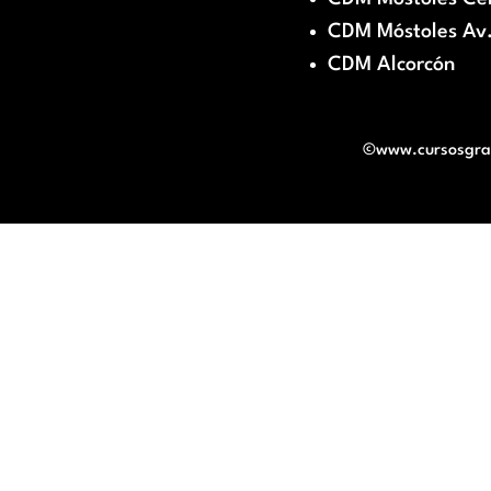
CDM Móstoles Av.
CDM Alcorcón
©www.cursosgratu