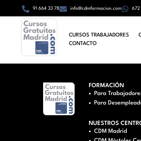
91 664 33 78
info@cdmformacion.com
672
CURSOS TRABAJADORES
CONTACTO
FORMACIÓN
Para Trabajadore
Para Desemplead
NUESTROS CENTR
CDM Madrid
CDM Móstoles Ce