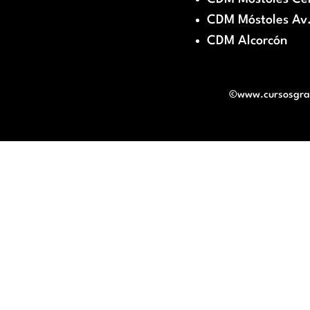
CDM Móstoles Av.
CDM Alcorcón
©www.cursosgratu