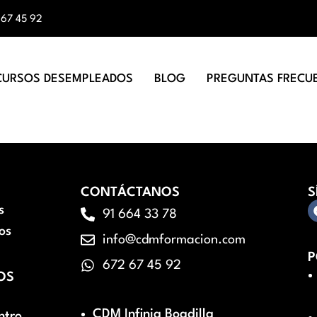
 67 45 92
CURSOS DESEMPLEADOS
BLOG
PREGUNTAS FRECU
CONTÁCTANOS
S
s
91 664 33 78
os
info@cdmformacion.com
P
672 67 45 92
OS
CDM Infinia Boadilla
ntro