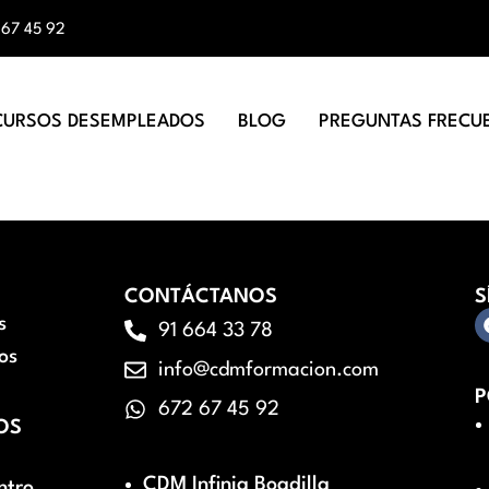
 67 45 92
CURSOS DESEMPLEADOS
BLOG
PREGUNTAS FRECU
CONTÁCTANOS
S
s
91 664 33 78
os
info@cdmformacion.com
P
672 67 45 92
OS
CDM Infinia Boadilla
ntro