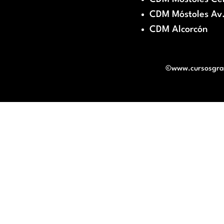
CDM Móstoles Av.
CDM Alcorcón
©www.cursosgratu