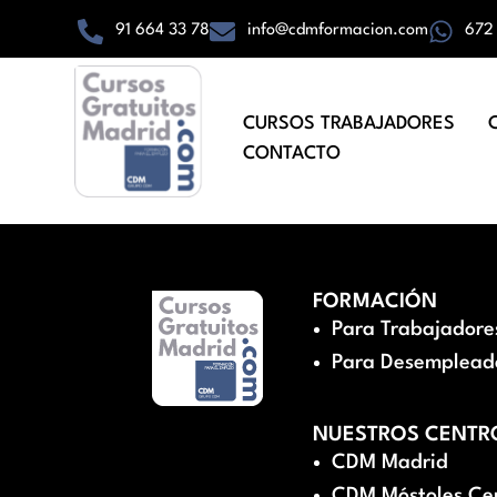
91 664 33 78
info@cdmformacion.com
672
CURSOS TRABAJADORES
CONTACTO
FORMACIÓN
Para Trabajadore
Para Desemplead
NUESTROS CENTR
CDM Madrid
CDM Móstoles Ce