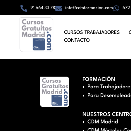
91 664 33 78
info@cdmformacion.com
672
CURSOS TRABAJADORES
CONTACTO
FORMACIÓN
Para Trabajadore
Para Desemplead
NUESTROS CENTR
CDM Madrid
CDM Móstoles Ce