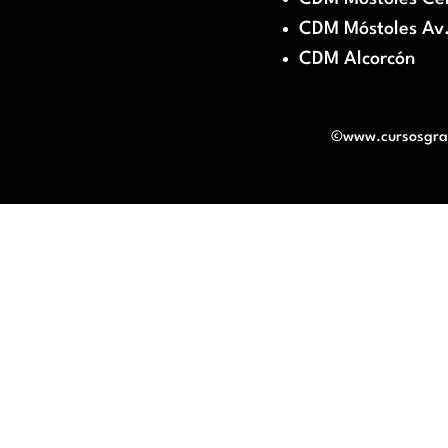
CDM Móstoles Av.
CDM Alcorcón
©www.cursosgratu