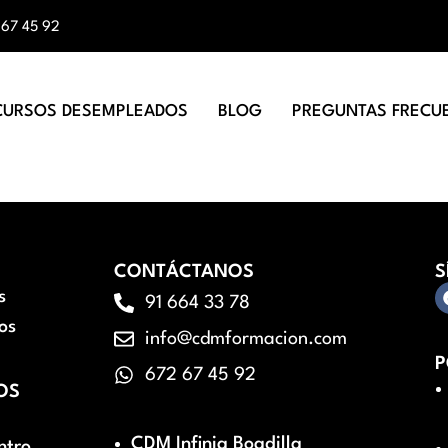
 67 45 92
CURSOS DESEMPLEADOS
BLOG
PREGUNTAS FRECU
CONTÁCTANOS
S
s
91 664 33 78
os
info@cdmformacion.com
P
672 67 45 92
OS
CDM Infinia Boadilla
ntro