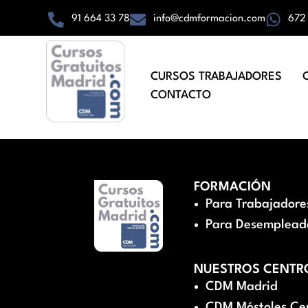
91 664 33 78
info@cdmformacion.com
672
CURSOS TRABAJADORES
CONTACTO
FORMACIÓN
Para Trabajadore
Para Desemplead
NUESTROS CENTR
CDM Madrid
CDM Móstoles Ce