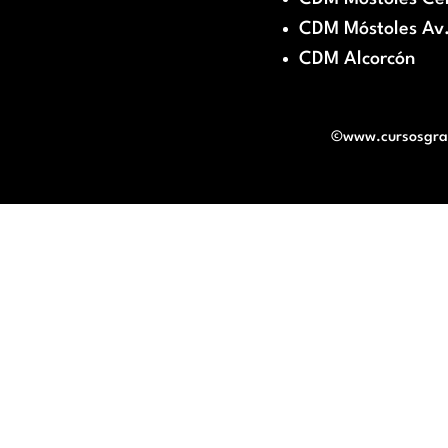
CDM Móstoles Av.
CDM Alcorcón
©www.cursosgratu