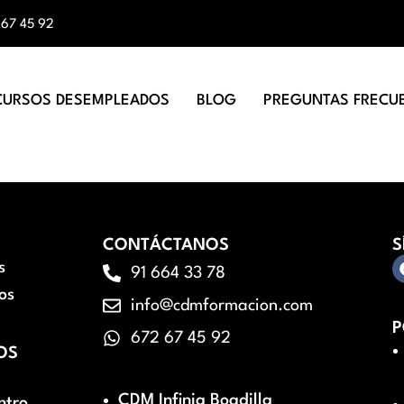
 67 45 92
CURSOS DESEMPLEADOS
BLOG
PREGUNTAS FRECU
CONTÁCTANOS
S
s
91 664 33 78
os
info@cdmformacion.com
P
672 67 45 92
OS
CDM Infinia Boadilla
ntro