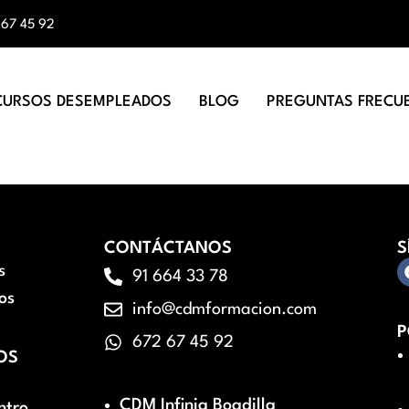
 67 45 92
CURSOS DESEMPLEADOS
BLOG
PREGUNTAS FRECU
CONTÁCTANOS
S
s
91 664 33 78
os
info@cdmformacion.com
P
672 67 45 92
OS
CDM Infinia Boadilla
ntro