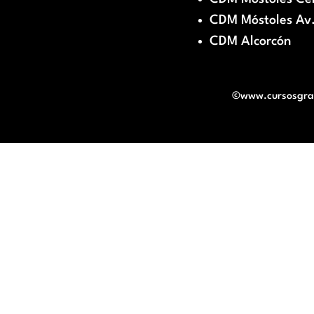
CDM Móstoles Av.
CDM Alcorcón
©www.cursosgratu