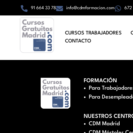
91 664 33 78
info@cdmformacion.com
672
CURSOS TRABAJADORES
CONTACTO
FORMACIÓN
Para Trabajadore
Para Desemplead
NUESTROS CENTR
CDM Madrid
CDM Móstoles Ce